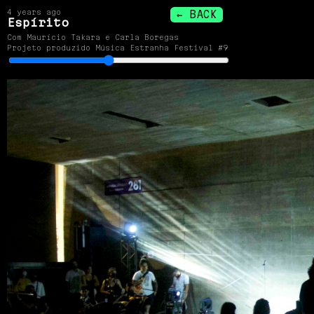
4 years ago
← BACK
Espírito
Com Maurício Takara e Carla Boregas
Projeto produzido Música Estranha Festival #9